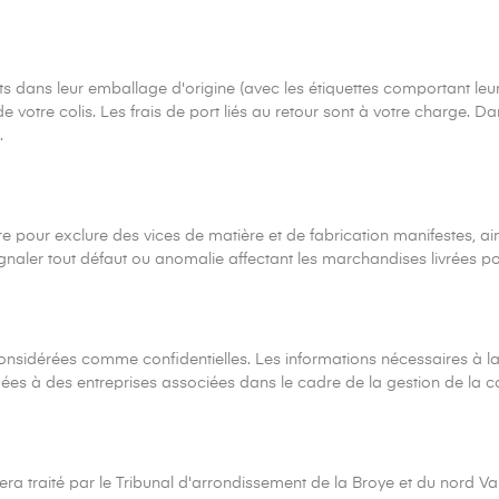
lets dans leur emballage d'origine (avec les étiquettes comportant 
 de votre colis. Les frais de port liés au retour sont à votre charge.
s.
ndre pour exclure des vices de matière et de fabrication manifestes,
gnaler tout défaut ou anomalie affectant les marchandises livrées p
onsidérées comme confidentielles. Les informations nécessaires à la
uées à des entreprises associées dans le cadre de la gestion de la
ge sera traité par le Tribunal d'arrondissement de la Broye et du nord V