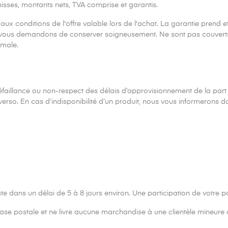
uisses, montants nets, TVA comprise et garantis.
x conditions de l'offre valable lors de l'achat. La garantie prend effet
ous demandons de conserver soigneusement. Ne sont pas couverts
rmale.
faillance ou non-respect des délais d’approvisionnement de la part
verso. En cas d’indisponibilité d’un produit, nous vous informerons da
poste dans un délai de 5 à 8 jours environ. Une participation de vot
se postale et ne livre aucune marchandise à une clientèle mineure ou