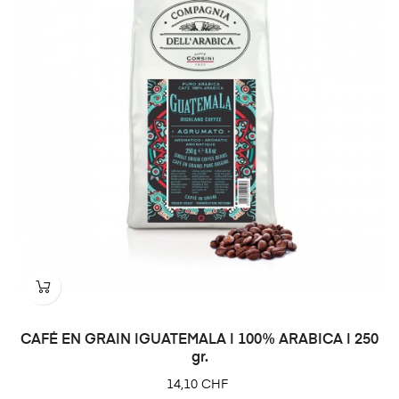
CAFÉ EN GRAIN |GUATEMALA | 100% ARABICA | 250
gr.
Prix
14,10 CHF