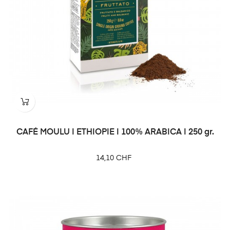
CAFÉ MOULU | ETHIOPIE | 100% ARABICA | 250 gr.
Prix
14,10 CHF