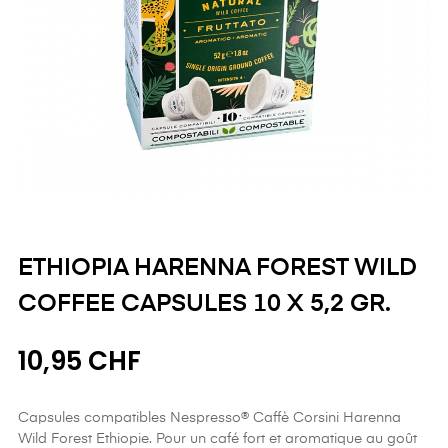
ETHIOPIA HARENNA FOREST WILD
COFFEE CAPSULES 10 X 5,2 GR.
10,95 CHF
Capsules compatibles Nespresso® Caffè Corsini Harenna
Wild Forest Ethiopie. Pour un café fort et aromatique au goût