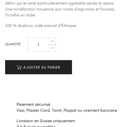
défini qui le rend particulièrement agréable après le repas.
Une torréfaction moyenne aux notes d'agrumes et florales.
Torréfié en Italie.
100 % Arabica, café naturel d'Éthiopie
QUANTITÉ
AJOUTER AU PANIER
Paiement sécurisé
Visa, Master Card, Twint, Paypal ou virement bancaire
Livraison en Suisse uniquement