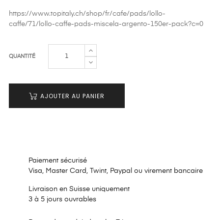
https://www.topitaly.ch/shop/fr/cafe/pads/lollo-
caffe/71/lollo-caffe-pads-miscela-argento-150er-pack?c=0
QUANTITÉ
AJOUTER AU PANIER
Paiement sécurisé
Visa, Master Card, Twint, Paypal ou virement bancaire
Livraison en Suisse uniquement
3 à 5 jours ouvrables