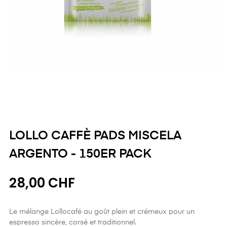
LOLLO CAFFÈ PADS MISCELA
ARGENTO - 150ER PACK
28,00 CHF
Le mélange Lollocafé au goût plein et crémeux pour un
espresso sincère, corsé et traditionnel.