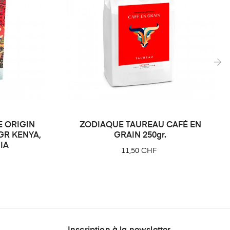
›
E ORIGIN
ZODIAQUE TAUREAU CAFÉ EN
GR KENYA,
GRAIN 250gr.
IA
Prix
11,50 CHF