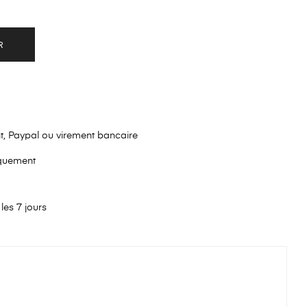
R
nt, Paypal ou virement bancaire
iquement
les 7 jours