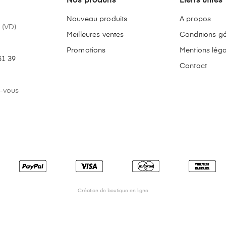
Nos produits
Liens utiles
Nouveau produits
A propos
 (VD)
Meilleures ventes
Conditions g
Promotions
Mentions léga
51 39
Contact
z-vous
Création de boutique en ligne