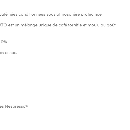
aféinées conditionnées sous atmosphère protectrice.
est un mélange unique de café torréfié et moulu au goût
10%.
is et sec.
les Nespresso®