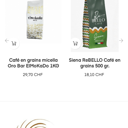
‹
›
Café en grains micella
Siena ReBELLO Café en
Oro Bar ElMoKaDo 1KG
grains 500 gr.
Prix
Prix
29,70 CHF
18,10 CHF