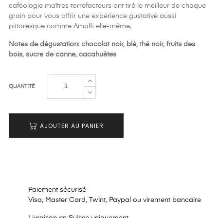
caféologie maîtres torréfacteurs ont tiré le meilleur de chaque
grain pour vous offrir une expérience gustative aussi
pittoresque comme Amalfi elle-même.
Notes de dégustation: chocolat noir, blé, thé noir, fruits des
bois, sucre de canne, cacahuètes
QUANTITÉ
AJOUTER AU PANIER
Paiement sécurisé
Visa, Master Card, Twint, Paypal ou virement bancaire